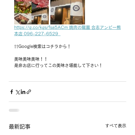
https://g.co/kgs/fsa5ACm 焼肉の龍園 合志アンビー熊
本店 096-227-6529  
⇧⇧Google検索はコチラから！
美味美味美味！！
是非お店に行ってこの美味さ堪能して下さい！
すべて表示
最新記事