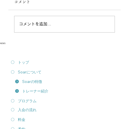
コメント
月、お越し頂いた皆様ありがとうございました
😊‼️ 今日から10月、目標に向けて頑張りましょ
う！ イメージが感情を動かします！！ 理想の
コメントを追加…
自分へ、コツコツと積み重ねて行きましょう
(^^)！！...
NEWS
トップ
Soarについて
Soarの特徴
トレーナー紹介
プログラム
入会の流れ
料金
予約